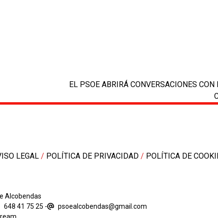
next
EL PSOE ABRIRÁ CONVERSACIONES CON 
post:
VISO LEGAL
/
POLÍTICA DE PRIVACIDAD
/
POLÍTICA DE COOKI
de Alcobendas
648 41 75 25
-
psoealcobendas@gmail.com
dream