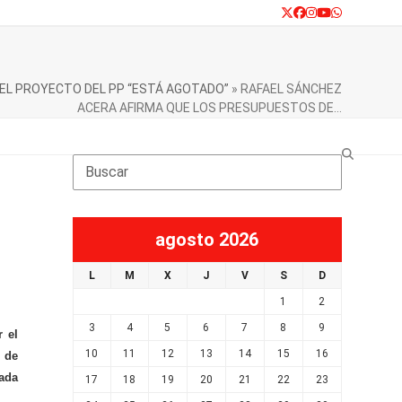
Twitter
Facebook
Instagram
YouTube
Whatsapp
EL PROYECTO DEL PP “ESTÁ AGOTADO”
»
RAFAEL SÁNCHEZ
ACERA AFIRMA QUE LOS PRESUPUESTOS DE…
Search
agosto 2026
L
M
X
J
V
S
D
1
2
3
4
5
6
7
8
9
r el
10
11
12
13
14
15
16
o de
nada
17
18
19
20
21
22
23