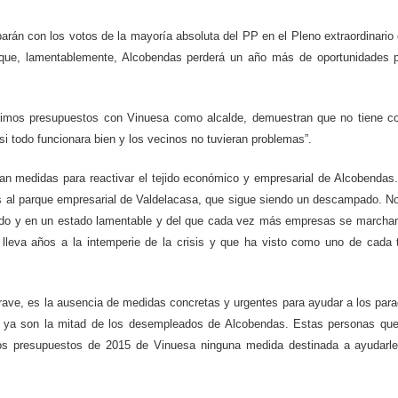
rán con los votos de la mayoría absoluta del PP en el Pleno extraordinario
rá que, lamentablemente, Alcobendas perderá un año más de oportunidades 
 últimos presupuestos con Vinuesa como alcalde, demuestran que no tiene 
i todo funcionara bien y los vecinos no tuvieran problemas”.
an medidas para reactivar el tejido económico y empresarial de Alcobendas
sas al parque empresarial de Valdelacasa, que sigue siendo un descampado. N
onado y en un estado lamentable y del que cada vez más empresas se marcha
lleva años a la intemperie de la crisis y que ha visto como uno de cada 
 grave, es la ausencia de medidas concretas y urgentes para ayudar a los par
e ya son la mitad de los desempleados de Alcobendas. Estas personas qu
los presupuestos de 2015 de Vinuesa ninguna medida destinada a ayudarl