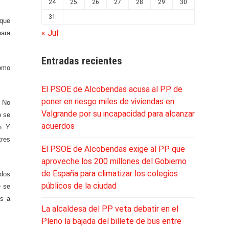
24
25
26
27
28
29
30
31
 que
« Jul
para
Entradas recientes
como
El PSOE de Alcobendas acusa al PP de
poner en riesgo miles de viviendas en
. No
Valgrande por su incapacidad para alcanzar
o se
acuerdos
n. Y
tres
El PSOE de Alcobendas exige al PP que
aproveche los 200 millones del Gobierno
de España para climatizar los colegios
ados
públicos de la ciudad
e se
es a
La alcaldesa del PP veta debatir en el
Pleno la bajada del billete de bus entre