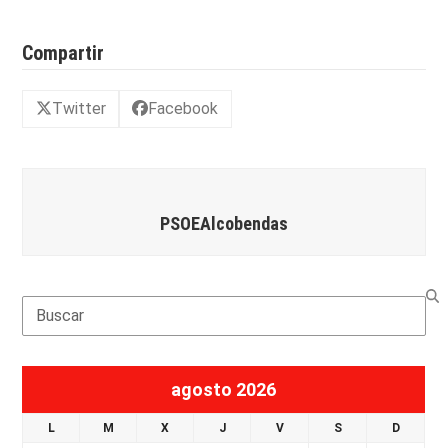
Compartir
Twitter
Facebook
PSOEAlcobendas
Search
agosto 2026
L
M
X
J
V
S
D