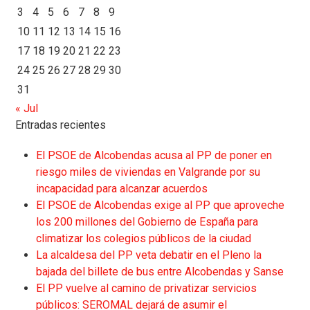
3
4
5
6
7
8
9
10
11
12
13
14
15
16
17
18
19
20
21
22
23
24
25
26
27
28
29
30
31
« Jul
Entradas recientes
El PSOE de Alcobendas acusa al PP de poner en
riesgo miles de viviendas en Valgrande por su
incapacidad para alcanzar acuerdos
El PSOE de Alcobendas exige al PP que aproveche
los 200 millones del Gobierno de España para
climatizar los colegios públicos de la ciudad
La alcaldesa del PP veta debatir en el Pleno la
bajada del billete de bus entre Alcobendas y Sanse
El PP vuelve al camino de privatizar servicios
públicos: SEROMAL dejará de asumir el