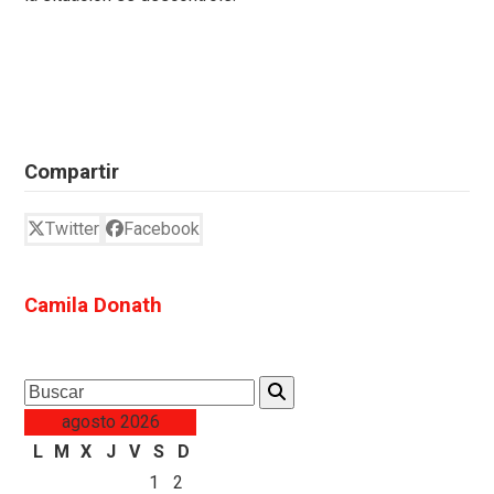
Compartir
Twitter
Facebook
Camila Donath
Search
agosto 2026
L
M
X
J
V
S
D
1
2