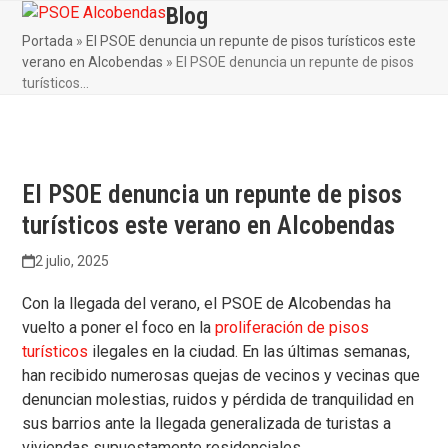
Skip
Blog
Open
Close
to
Portada
»
El PSOE denuncia un repunte de pisos turísticos este
mobile
mobile
content
verano en Alcobendas
»
El PSOE denuncia un repunte de pisos
menu
menu
turísticos…
El PSOE denuncia un repunte de pisos
turísticos este verano en Alcobendas
2 julio, 2025
Con la llegada del verano, el PSOE de Alcobendas ha
vuelto a poner el foco en la
proliferación de pisos
turísticos
ilegales en la ciudad. En las últimas semanas,
han recibido numerosas quejas de vecinos y vecinas que
denuncian molestias, ruidos y pérdida de tranquilidad en
sus barrios ante la llegada generalizada de turistas a
viviendas supuestamente residenciales.