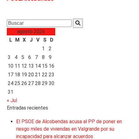
Search
agosto 2026
L
M
X
J
V
S
D
1
2
3
4
5
6
7
8
9
10
11
12
13
14
15
16
17
18
19
20
21
22
23
24
25
26
27
28
29
30
31
« Jul
Entradas recientes
El PSOE de Alcobendas acusa al PP de poner en
riesgo miles de viviendas en Valgrande por su
incapacidad para alcanzar acuerdos