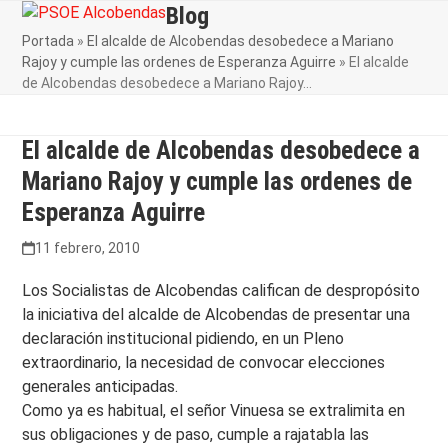
Skip
Blog
Open
Close
to
Portada
»
El alcalde de Alcobendas desobedece a Mariano
mobile
mobile
content
Rajoy y cumple las ordenes de Esperanza Aguirre
»
El alcalde
menu
menu
de Alcobendas desobedece a Mariano Rajoy…
El alcalde de Alcobendas desobedece a
Mariano Rajoy y cumple las ordenes de
Esperanza Aguirre
11 febrero, 2010
Los Socialistas de Alcobendas califican de despropósito
la iniciativa del alcalde de Alcobendas de presentar una
declaración institucional pidiendo, en un Pleno
extraordinario, la necesidad de convocar elecciones
generales anticipadas.
Como ya es habitual, el señor Vinuesa se extralimita en
sus obligaciones y de paso, cumple a rajatabla las