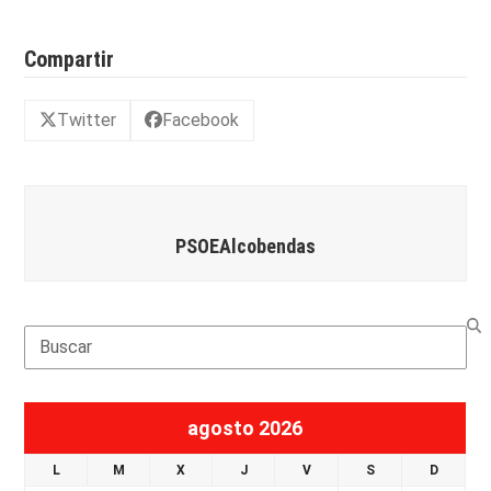
Compartir
Twitter
Facebook
PSOEAlcobendas
Search
agosto 2026
L
M
X
J
V
S
D