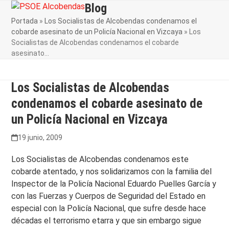
Skip
Blog
Open
Close
to
Portada
»
Los Socialistas de Alcobendas condenamos el
mobile
mobile
content
cobarde asesinato de un Policía Nacional en Vizcaya
»
Los
menu
menu
Socialistas de Alcobendas condenamos el cobarde
asesinato…
Los Socialistas de Alcobendas
condenamos el cobarde asesinato de
un Policía Nacional en Vizcaya
19 junio, 2009
Los Socialistas de Alcobendas condenamos este
cobarde atentado, y nos solidarizamos con la familia del
Inspector de la Policía Nacional Eduardo Puelles García y
con las Fuerzas y Cuerpos de Seguridad del Estado en
especial con la Policía Nacional, que sufre desde hace
décadas el terrorismo etarra y que sin embargo sigue