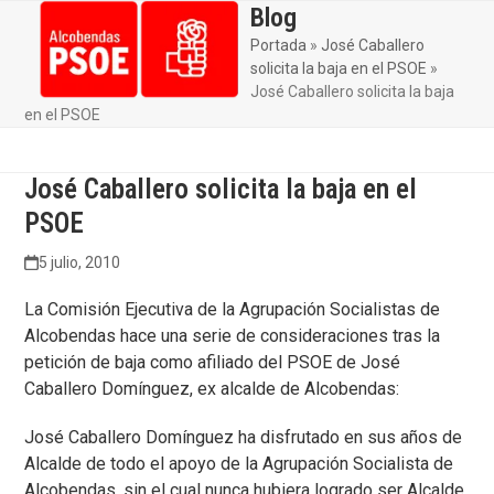
Skip
Blog
Open
Close
to
Portada
»
José Caballero
mobile
mobile
content
solicita la baja en el PSOE
»
menu
menu
José Caballero solicita la baja
en el PSOE
José Caballero solicita la baja en el
PSOE
5 julio, 2010
La Comisión Ejecutiva de la Agrupación Socialistas de
Alcobendas hace una serie de consideraciones tras la
petición de baja como afiliado del PSOE de José
Caballero Domínguez, ex alcalde de Alcobendas:
José Caballero Domínguez ha disfrutado en sus años de
Alcalde de todo el apoyo de la Agrupación Socialista de
Alcobendas, sin el cual nunca hubiera logrado ser Alcalde