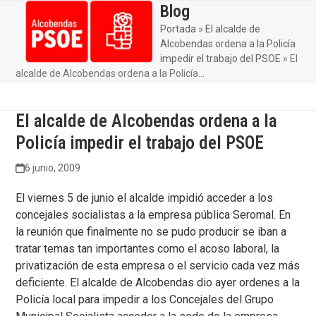
Skip
Blog
Open
Close
to
Portada
»
El alcalde de
mobile
mobile
content
Alcobendas ordena a la Policía
menu
menu
impedir el trabajo del PSOE
»
El
alcalde de Alcobendas ordena a la Policía…
El alcalde de Alcobendas ordena a la
Policía impedir el trabajo del PSOE
6 junio, 2009
El viernes 5 de junio el alcalde impidió acceder a los
concejales socialistas a la empresa pública Seromal. En
la reunión que finalmente no se pudo producir se iban a
tratar temas tan importantes como el acoso laboral, la
privatización de esta empresa o el servicio cada vez más
deficiente. El alcalde de Alcobendas dio ayer ordenes a la
Policía local para impedir a los Concejales del Grupo