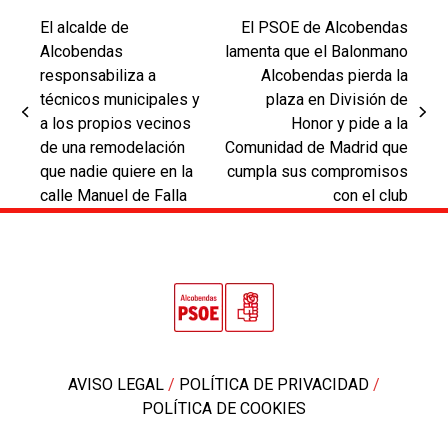
El alcalde de
El PSOE de Alcobendas
Alcobendas
lamenta que el Balonmano
responsabiliza a
Alcobendas pierda la
técnicos municipales y
plaza en División de
previous
next
a los propios vecinos
Honor y pide a la
post:
post:
de una remodelación
Comunidad de Madrid que
que nadie quiere en la
cumpla sus compromisos
calle Manuel de Falla
con el club
AVISO LEGAL
/
POLÍTICA DE PRIVACIDAD
/
POLÍTICA DE COOKIES