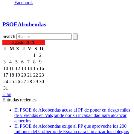
Facebook
PSOEAlcobendas
Search
agosto 2026
L
M
X
J
V
S
D
1
2
3
4
5
6
7
8
9
10
11
12
13
14
15
16
17
18
19
20
21
22
23
24
25
26
27
28
29
30
31
« Jul
Entradas recientes
El PSOE de Alcobendas acusa al PP de poner en riesgo miles
de viviendas en Valgrande por su incapacidad para alcanzar
acuerdos
El PSOE de Alcobendas exige al PP que aproveche los 200
millones del Gobierno de España para climatizar los colegios