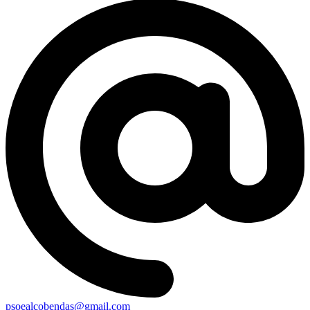
psoealcobendas@gmail.com