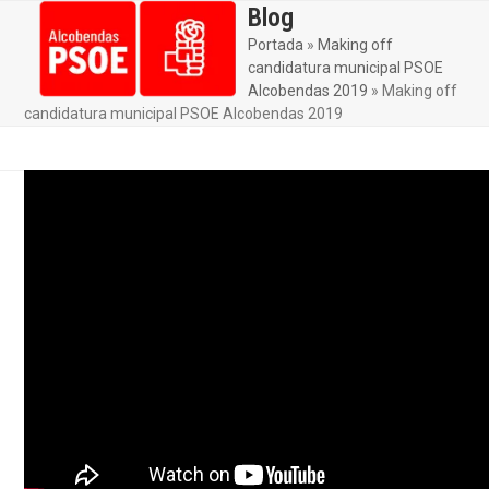
Skip
Blog
Open
Close
to
Portada
»
Making off
mobile
mobile
content
candidatura municipal PSOE
menu
menu
Alcobendas 2019
»
Making off
candidatura municipal PSOE Alcobendas 2019