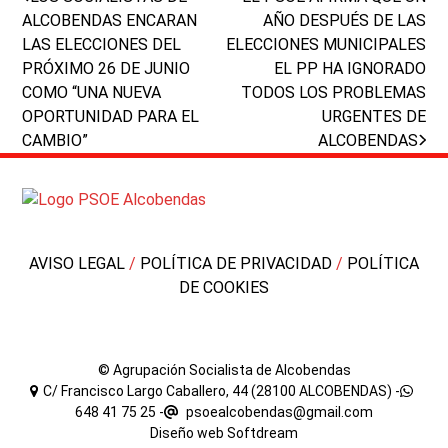
post:
post:
ALCOBENDAS ENCARAN
AÑO DESPUÉS DE LAS
LAS ELECCIONES DEL
ELECCIONES MUNICIPALES
PRÓXIMO 26 DE JUNIO
EL PP HA IGNORADO
COMO “UNA NUEVA
TODOS LOS PROBLEMAS
OPORTUNIDAD PARA EL
URGENTES DE
CAMBIO”
ALCOBENDAS
AVISO LEGAL
/
POLÍTICA DE PRIVACIDAD
/
POLÍTICA
DE COOKIES
© Agrupación Socialista de Alcobendas
C/ Francisco Largo Caballero, 44 (28100 ALCOBENDAS) -
648 41 75 25
-
psoealcobendas@gmail.com
Diseño web
Softdream