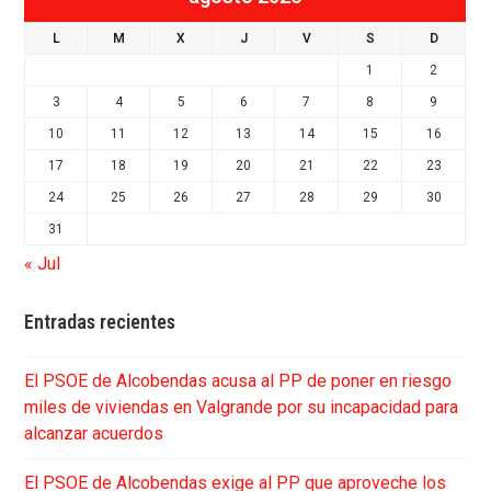
L
M
X
J
V
S
D
1
2
3
4
5
6
7
8
9
10
11
12
13
14
15
16
17
18
19
20
21
22
23
24
25
26
27
28
29
30
31
« Jul
Entradas recientes
El PSOE de Alcobendas acusa al PP de poner en riesgo
miles de viviendas en Valgrande por su incapacidad para
alcanzar acuerdos
El PSOE de Alcobendas exige al PP que aproveche los