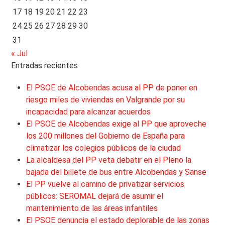
17
18
19
20
21
22
23
24
25
26
27
28
29
30
31
« Jul
Entradas recientes
El PSOE de Alcobendas acusa al PP de poner en
riesgo miles de viviendas en Valgrande por su
incapacidad para alcanzar acuerdos
El PSOE de Alcobendas exige al PP que aproveche
los 200 millones del Gobierno de España para
climatizar los colegios públicos de la ciudad
La alcaldesa del PP veta debatir en el Pleno la
bajada del billete de bus entre Alcobendas y Sanse
El PP vuelve al camino de privatizar servicios
públicos: SEROMAL dejará de asumir el
mantenimiento de las áreas infantiles
El PSOE denuncia el estado deplorable de las zonas