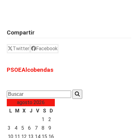
Compartir
Twitter
Facebook
PSOEAlcobendas
Search
agosto 2026
L
M
X
J
V
S
D
1
2
3
4
5
6
7
8
9
10
11
12
13
14
15
16