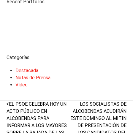
Recent Portfolios
Categorías
Destacada
Notas de Prensa
Vídeo
previous
next
EL PSOE CELEBRA HOY UN
LOS SOCIALISTAS DE
post:
post:
ACTO PÚBLICO EN
ALCOBENDAS ACUDIRÁN
ALCOBENDAS PARA
ESTE DOMINGO AL MITIN
INFORMAR A LOS MAYORES
DE PRESENTACIÓN DE
SOBRE LA BAJADA DE LAS
LOS CANDIDATOS DEL