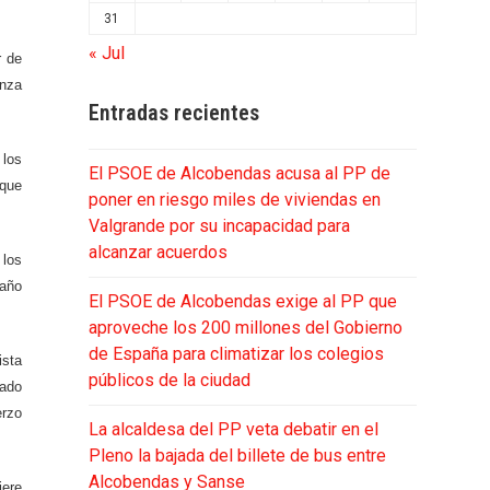
31
« Jul
r de
anza
Entradas recientes
 los
El PSOE de Alcobendas acusa al PP de
 que
poner en riesgo miles de viviendas en
Valgrande por su incapacidad para
alcanzar acuerdos
 los
 año
El PSOE de Alcobendas exige al PP que
aproveche los 200 millones del Gobierno
de España para climatizar los colegios
ista
públicos de la ciudad
iado
erzo
La alcaldesa del PP veta debatir en el
Pleno la bajada del billete de bus entre
Alcobendas y Sanse
iere