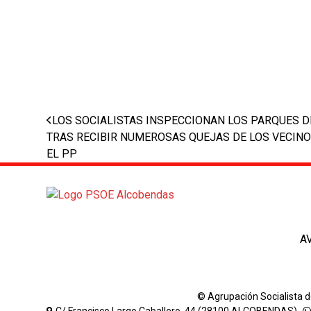
previous
LOS SOCIALISTAS INSPECCIONAN LOS PARQUES 
post:
TRAS RECIBIR NUMEROSAS QUEJAS DE LOS VECIN
EL PP
A
© Agrupación Socialista 
C/ Francisco Largo Caballero, 44 (28100 ALCOBENDAS) -