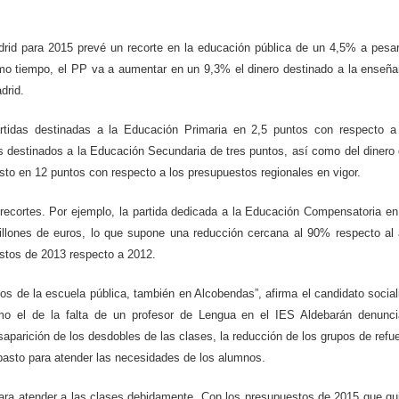
drid para 2015 prevé un recorte
en la educación pública de un 4,5% a pesa
o tiempo, el PP va a aumentar en un 9,3% el dinero destinado a la enseñ
drid.
artidas destinadas a
la Educación Primaria en 2,5 puntos con respecto a
 destinados a la Educación Secundaria de tres puntos, así como del dinero
sto en 12 puntos con respecto a los presupuestos regionales en vigor.
recortes. Por ejemplo,
la partida dedicada a la Educación Compensatoria en
llones de euros, lo que supone una reducción cercana al 90% respecto al
estos de 2013 respecto a 2012.
s de la escuela pública, también en Alcobendas”, afirma el candidato social
mo el de la falta de un profesor de Lengua en el IES Aldebarán denunc
parición de los desdobles de las clases, la reducción de los grupos de refu
abasto para atender las necesidades de los alumnos.
para atender a las clases debidamente. Con los presupuestos de 2015 que qu