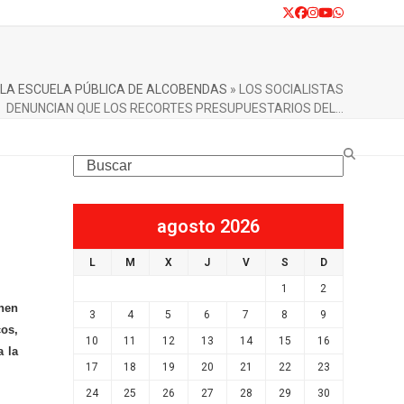
Twitter
Facebook
Instagram
YouTube
Whatsapp
 LA ESCUELA PÚBLICA DE ALCOBENDAS
»
LOS SOCIALISTAS
DENUNCIAN QUE LOS RECORTES PRESUPUESTARIOS DEL…
Search
agosto 2026
L
M
X
J
V
S
D
1
2
nen
3
4
5
6
7
8
9
cos,
10
11
12
13
14
15
16
a la
17
18
19
20
21
22
23
24
25
26
27
28
29
30