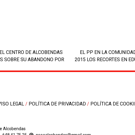
next
DEL CENTRO DE ALCOBENDAS
EL PP EN LA COMUNIDA
post:
OS SOBRE SU ABANDONO POR
2015 LOS RECORTES EN ED
VISO LEGAL
/
POLÍTICA DE PRIVACIDAD
/
POLÍTICA DE COOKI
de Alcobendas
648 41 75 25
-
psoealcobendas@gmail.com