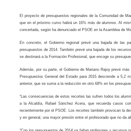
El proyecto de presupuestos regionales de la Comunidad de Ma
que en el próximo curso habrá un 16% más de alumnos. Al mism
concertada, según ha denunciado el PSOE en la Asamblea de Ma
En concreto, el Gobierno regional prevé una bajada de las p
presupuestos de 2014. También prevé una bajada de los recursos
se destinará a la Formación Profesional, que encoge su presupue
Además, por su parte, el Gobierno de Mariano Rajoy prevé más 
Presupuestos General del Estado para 2015 desciende a 5,2 mi
anterior, que se suma a la reducción en otro 68% en los presupu
“Las consecuencias de estos recortes las sufren todos los alumno
a la Alcaldía, Rafael Sánchez Acera, que recuerda casos co
recientemente por el PSOE. Los recortes también provocan la desa
y en general, una mayor presión entre el profesorado que no da 
“Con los presupuestos de 2014 ya faltan profesores y recursos 