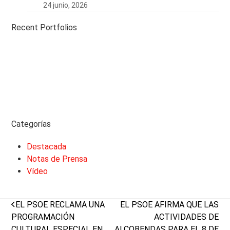
24 junio, 2026
Recent Portfolios
Categorías
Destacada
Notas de Prensa
Vídeo
previous
next
EL PSOE RECLAMA UNA
EL PSOE AFIRMA QUE LAS
post:
post:
PROGRAMACIÓN
ACTIVIDADES DE
CULTURAL ESPECIAL EN
ALCOBENDAS PARA EL 8 DE