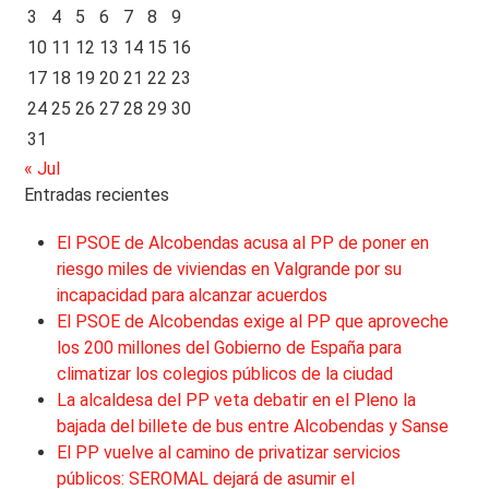
3
4
5
6
7
8
9
10
11
12
13
14
15
16
17
18
19
20
21
22
23
24
25
26
27
28
29
30
31
« Jul
Entradas recientes
El PSOE de Alcobendas acusa al PP de poner en
riesgo miles de viviendas en Valgrande por su
incapacidad para alcanzar acuerdos
El PSOE de Alcobendas exige al PP que aproveche
los 200 millones del Gobierno de España para
climatizar los colegios públicos de la ciudad
La alcaldesa del PP veta debatir en el Pleno la
bajada del billete de bus entre Alcobendas y Sanse
El PP vuelve al camino de privatizar servicios
públicos: SEROMAL dejará de asumir el