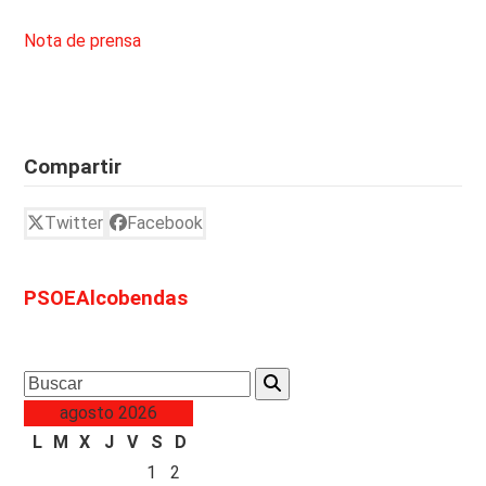
Nota de prensa
Compartir
Twitter
Facebook
PSOEAlcobendas
Search
agosto 2026
L
M
X
J
V
S
D
1
2