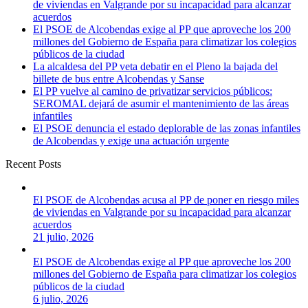
de viviendas en Valgrande por su incapacidad para alcanzar
acuerdos
El PSOE de Alcobendas exige al PP que aproveche los 200
millones del Gobierno de España para climatizar los colegios
públicos de la ciudad
La alcaldesa del PP veta debatir en el Pleno la bajada del
billete de bus entre Alcobendas y Sanse
El PP vuelve al camino de privatizar servicios públicos:
SEROMAL dejará de asumir el mantenimiento de las áreas
infantiles
El PSOE denuncia el estado deplorable de las zonas infantiles
de Alcobendas y exige una actuación urgente
Recent Posts
El PSOE de Alcobendas acusa al PP de poner en riesgo miles
de viviendas en Valgrande por su incapacidad para alcanzar
acuerdos
21 julio, 2026
El PSOE de Alcobendas exige al PP que aproveche los 200
millones del Gobierno de España para climatizar los colegios
públicos de la ciudad
6 julio, 2026