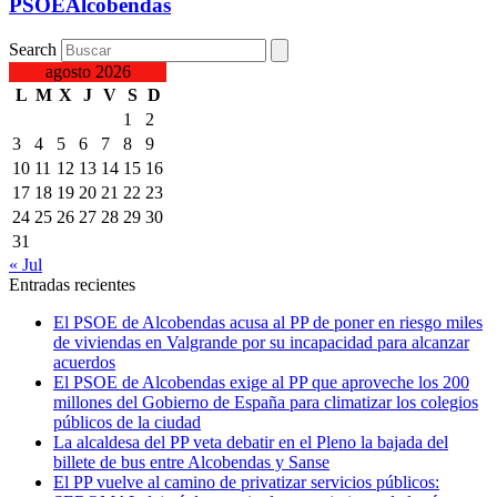
PSOEAlcobendas
Search
agosto 2026
L
M
X
J
V
S
D
1
2
3
4
5
6
7
8
9
10
11
12
13
14
15
16
17
18
19
20
21
22
23
24
25
26
27
28
29
30
31
« Jul
Entradas recientes
El PSOE de Alcobendas acusa al PP de poner en riesgo miles
de viviendas en Valgrande por su incapacidad para alcanzar
acuerdos
El PSOE de Alcobendas exige al PP que aproveche los 200
millones del Gobierno de España para climatizar los colegios
públicos de la ciudad
La alcaldesa del PP veta debatir en el Pleno la bajada del
billete de bus entre Alcobendas y Sanse
El PP vuelve al camino de privatizar servicios públicos: