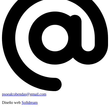
psoealcobendas@gmail.com
Diseño web
Softdream