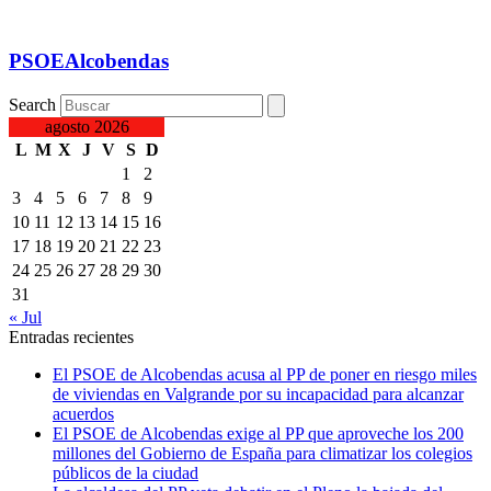
PSOEAlcobendas
Search
agosto 2026
L
M
X
J
V
S
D
1
2
3
4
5
6
7
8
9
10
11
12
13
14
15
16
17
18
19
20
21
22
23
24
25
26
27
28
29
30
31
« Jul
Entradas recientes
El PSOE de Alcobendas acusa al PP de poner en riesgo miles
de viviendas en Valgrande por su incapacidad para alcanzar
acuerdos
El PSOE de Alcobendas exige al PP que aproveche los 200
millones del Gobierno de España para climatizar los colegios
públicos de la ciudad