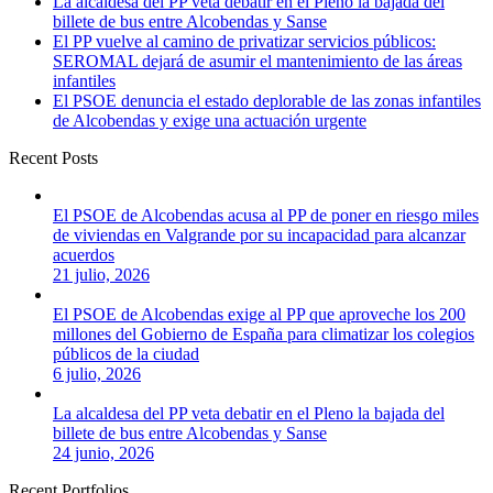
La alcaldesa del PP veta debatir en el Pleno la bajada del
billete de bus entre Alcobendas y Sanse
El PP vuelve al camino de privatizar servicios públicos:
SEROMAL dejará de asumir el mantenimiento de las áreas
infantiles
El PSOE denuncia el estado deplorable de las zonas infantiles
de Alcobendas y exige una actuación urgente
Recent Posts
El PSOE de Alcobendas acusa al PP de poner en riesgo miles
de viviendas en Valgrande por su incapacidad para alcanzar
acuerdos
21 julio, 2026
El PSOE de Alcobendas exige al PP que aproveche los 200
millones del Gobierno de España para climatizar los colegios
públicos de la ciudad
6 julio, 2026
La alcaldesa del PP veta debatir en el Pleno la bajada del
billete de bus entre Alcobendas y Sanse
24 junio, 2026
Recent Portfolios