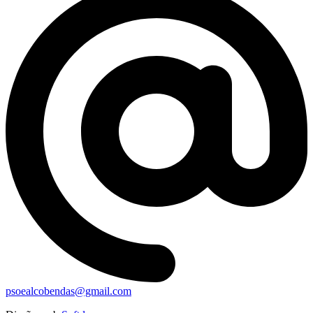
psoealcobendas@gmail.com