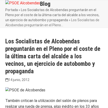
Skip
Blog
Open
Close
to
Portada
»
Los Socialistas de Alcobendas preguntarán en el
mobile
mobile
content
Pleno por el coste de la última carta del alcalde a los vecinos,
menu
menu
un ejercicio de autobombo y propaganda
»
Los Socialistas de
Alcobendas preguntarán en el Pleno…
Los Socialistas de Alcobendas
preguntarán en el Pleno por el coste de
la última carta del alcalde a los
vecinos, un ejercicio de autobombo y
propaganda
14 junio, 2012
También critican la utilización del salón de plenos para
realizar una rueda de prensa, algo inédito en los 33 años