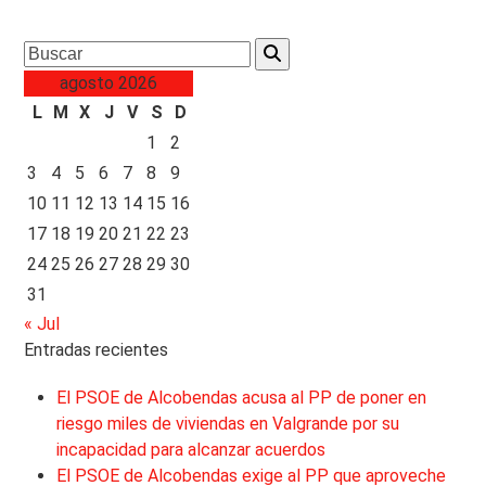
Search
agosto 2026
L
M
X
J
V
S
D
1
2
3
4
5
6
7
8
9
10
11
12
13
14
15
16
17
18
19
20
21
22
23
24
25
26
27
28
29
30
31
« Jul
Entradas recientes
El PSOE de Alcobendas acusa al PP de poner en
riesgo miles de viviendas en Valgrande por su
incapacidad para alcanzar acuerdos
El PSOE de Alcobendas exige al PP que aproveche