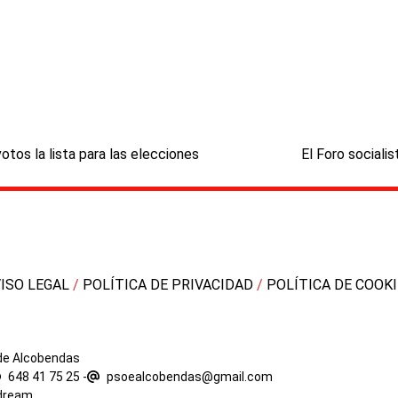
next
tos la lista para las elecciones
El Foro socialis
post:
VISO LEGAL
/
POLÍTICA DE PRIVACIDAD
/
POLÍTICA DE COOK
 de Alcobendas
648 41 75 25
-
psoealcobendas@gmail.com
dream