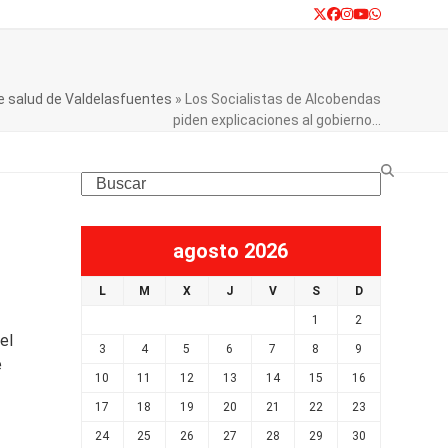
Twitter
Facebook
Instagram
YouTube
Whatsapp
de salud de Valdelasfuentes
»
Los Socialistas de Alcobendas
piden explicaciones al gobierno…
Search
agosto 2026
L
M
X
J
V
S
D
1
2
el
3
4
5
6
7
8
9
e
10
11
12
13
14
15
16
17
18
19
20
21
22
23
24
25
26
27
28
29
30