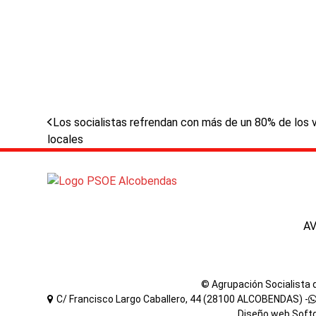
previous
Los socialistas refrendan con más de un 80% de los vo
post:
locales
A
© Agrupación Socialista
C/ Francisco Largo Caballero, 44 (28100 ALCOBENDAS) -
Diseño web
Soft