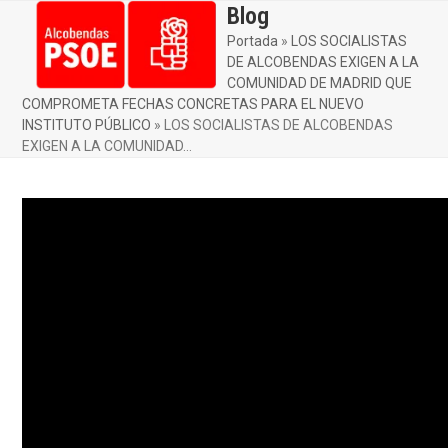
Skip
Blog
Open
Close
to
Portada
»
LOS SOCIALISTAS
mobile
mobile
content
DE ALCOBENDAS EXIGEN A LA
menu
menu
COMUNIDAD DE MADRID QUE
COMPROMETA FECHAS CONCRETAS PARA EL NUEVO
INSTITUTO PÚBLICO
»
LOS SOCIALISTAS DE ALCOBENDAS
EXIGEN A LA COMUNIDAD…