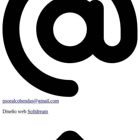
psoealcobendas@gmail.com
Diseño web
Softdream