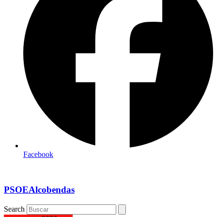
Facebook
PSOEAlcobendas
Search