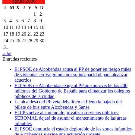
agosto 2026
L
M
X
J
V
S
D
1
2
3
4
5
6
7
8
9
10
11
12
13
14
15
16
17
18
19
20
21
22
23
24
25
26
27
28
29
30
31
« Jul
Entradas recientes
El PSOE de Alcobendas acusa al PP de poner en riesgo miles
de viviendas en Valgrande por su incapacidad para alcanzar
acuerdos
El PSOE de Alcobendas exige al PP que aproveche los 200
millones del Gobierno de España para climatizar los colegios
públicos de la ciudad
La alcaldesa del PP veta debatir en el Pleno la bajada del
billete de bus entre Alcobendas y Sanse
El PP vuelve al camino de privatizar servicios públicos:
SEROMAL dejará de asumir el mantenimiento de las áreas
infantiles
El PSOE denuncia el estado deplorable de las zonas infantiles
de Alcobendas y exige una actuación urgente