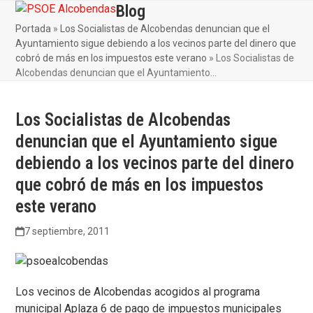
Skip
Blog
Open
Close
to
Portada
»
Los Socialistas de Alcobendas denuncian que el
mobile
mobile
content
Ayuntamiento sigue debiendo a los vecinos parte del dinero que
menu
menu
cobró de más en los impuestos este verano
»
Los Socialistas de
Alcobendas denuncian que el Ayuntamiento…
Los Socialistas de Alcobendas
denuncian que el Ayuntamiento sigue
debiendo a los vecinos parte del dinero
que cobró de más en los impuestos
este verano
7 septiembre, 2011
Los vecinos de Alcobendas acogidos al programa
municipal Aplaza 6 de pago de impuestos municipales