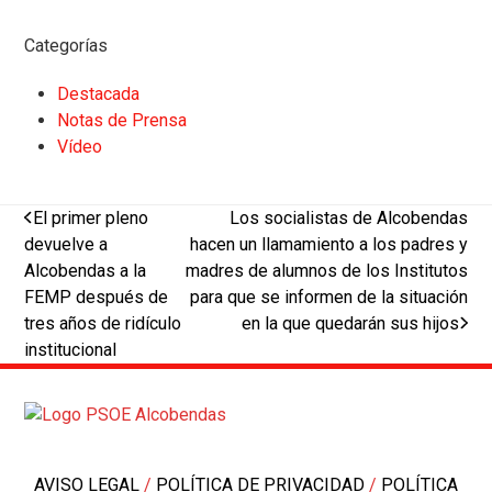
Categorías
Destacada
Notas de Prensa
Vídeo
previous
next
El primer pleno
Los socialistas de Alcobendas
post:
post:
devuelve a
hacen un llamamiento a los padres y
Alcobendas a la
madres de alumnos de los Institutos
FEMP después de
para que se informen de la situación
tres años de ridículo
en la que quedarán sus hijos
institucional
AVISO LEGAL
/
POLÍTICA DE PRIVACIDAD
/
POLÍTICA