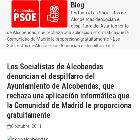
Skip
Blog
Open
Close
to
Portada
»
Los Socialistas de
mobile
mobile
content
Alcobendas denuncian el
menu
menu
despilfarro del Ayuntamiento
de Alcobendas, que rechaza una aplicación informática que la
Comunidad de Madrid le proporciona gratuitamente
»
Los
Socialistas de Alcobendas denuncian el despilfarro del…
Los Socialistas de Alcobendas
denuncian el despilfarro del
Ayuntamiento de Alcobendas, que
rechaza una aplicación informática que
la Comunidad de Madrid le proporciona
gratuitamente
6 octubre, 2011