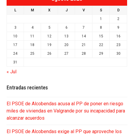
L
M
X
J
V
S
D
1
2
3
4
5
6
7
8
9
10
11
12
13
14
15
16
17
18
19
20
21
22
23
24
25
26
27
28
29
30
31
« Jul
Entradas recientes
El PSOE de Alcobendas acusa al PP de poner en riesgo
miles de viviendas en Valgrande por su incapacidad para
alcanzar acuerdos
El PSOE de Alcobendas exige al PP que aproveche los