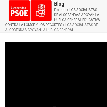
Skip
Blog
Open
Close
to
Portada
»
LOS SOCIALISTAS
mobile
mobile
content
DE ALCOBENDAS APOYAN LA
menu
menu
HUELGA GENERAL EDUCATIVA
CONTRA LA LOMCE Y LOS RECORTES
»
LOS SOCIALISTAS DE
ALCOBENDAS APOYAN LA HUELGA GENERAL…