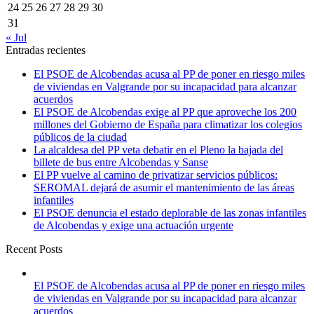
24
25
26
27
28
29
30
31
« Jul
Entradas recientes
El PSOE de Alcobendas acusa al PP de poner en riesgo miles
de viviendas en Valgrande por su incapacidad para alcanzar
acuerdos
El PSOE de Alcobendas exige al PP que aproveche los 200
millones del Gobierno de España para climatizar los colegios
públicos de la ciudad
La alcaldesa del PP veta debatir en el Pleno la bajada del
billete de bus entre Alcobendas y Sanse
El PP vuelve al camino de privatizar servicios públicos:
SEROMAL dejará de asumir el mantenimiento de las áreas
infantiles
El PSOE denuncia el estado deplorable de las zonas infantiles
de Alcobendas y exige una actuación urgente
Recent Posts
El PSOE de Alcobendas acusa al PP de poner en riesgo miles
de viviendas en Valgrande por su incapacidad para alcanzar
acuerdos