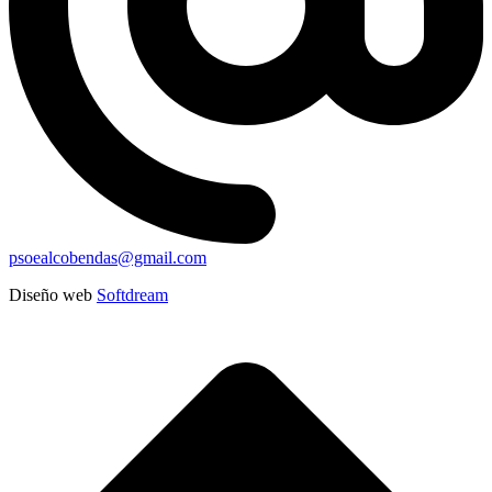
psoealcobendas@gmail.com
Diseño web
Softdream