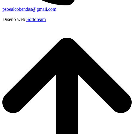
psoealcobendas@gmail.com
Diseño web
Softdream