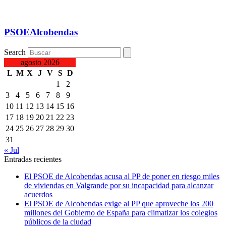
PSOEAlcobendas
Search
agosto 2026
L
M
X
J
V
S
D
1
2
3
4
5
6
7
8
9
10
11
12
13
14
15
16
17
18
19
20
21
22
23
24
25
26
27
28
29
30
31
« Jul
Entradas recientes
El PSOE de Alcobendas acusa al PP de poner en riesgo miles
de viviendas en Valgrande por su incapacidad para alcanzar
acuerdos
El PSOE de Alcobendas exige al PP que aproveche los 200
millones del Gobierno de España para climatizar los colegios
públicos de la ciudad