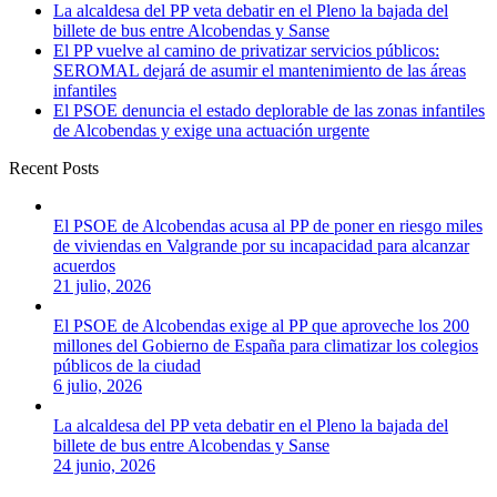
La alcaldesa del PP veta debatir en el Pleno la bajada del
billete de bus entre Alcobendas y Sanse
El PP vuelve al camino de privatizar servicios públicos:
SEROMAL dejará de asumir el mantenimiento de las áreas
infantiles
El PSOE denuncia el estado deplorable de las zonas infantiles
de Alcobendas y exige una actuación urgente
Recent Posts
El PSOE de Alcobendas acusa al PP de poner en riesgo miles
de viviendas en Valgrande por su incapacidad para alcanzar
acuerdos
21 julio, 2026
El PSOE de Alcobendas exige al PP que aproveche los 200
millones del Gobierno de España para climatizar los colegios
públicos de la ciudad
6 julio, 2026
La alcaldesa del PP veta debatir en el Pleno la bajada del
billete de bus entre Alcobendas y Sanse
24 junio, 2026