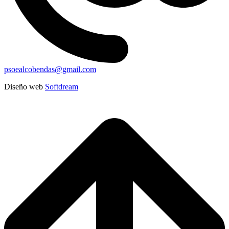
psoealcobendas@gmail.com
Diseño web
Softdream