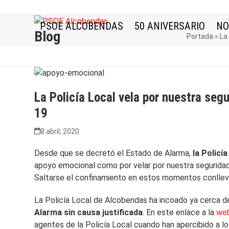
Skip
to
PSOE ALCOBENDAS
50 ANIVERSARIO
NO
content
Blog
Portada
»
La
La Policía Local vela por nuestra seg
19
8 abril, 2020
Desde que se decretó el Estado de Alarma,
la Policí
apoyo emocional como por velar por nuestra seguridad
Saltarse el confinamiento en estos momentos conlleva
La Policía Local de Alcobendas ha incoado ya cerca 
Alarma sin causa justificada
. En este enlace a la
web
agentes de la Policía Local cuando han apercibido a l