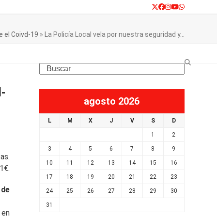
Twitter
Facebook
Instagram
YouTube
Whatsapp
e el Coivd-19
»
La Policía Local vela por nuestra seguridad y…
Search
d-
agosto 2026
L
M
X
J
V
S
D
1
2
3
4
5
6
7
8
9
as.
10
11
12
13
14
15
16
1€.
17
18
19
20
21
22
23
 de
24
25
26
27
28
29
30
31
 en