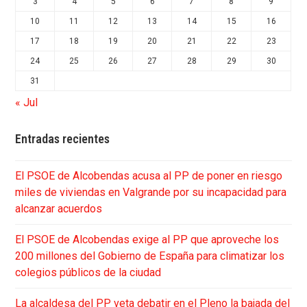
3
4
5
6
7
8
9
10
11
12
13
14
15
16
17
18
19
20
21
22
23
24
25
26
27
28
29
30
31
« Jul
Entradas recientes
El PSOE de Alcobendas acusa al PP de poner en riesgo
miles de viviendas en Valgrande por su incapacidad para
alcanzar acuerdos
El PSOE de Alcobendas exige al PP que aproveche los
200 millones del Gobierno de España para climatizar los
colegios públicos de la ciudad
La alcaldesa del PP veta debatir en el Pleno la bajada del