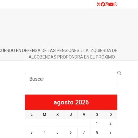
Twitter
Facebook
Instagram
YouTube
Whatsapp
CUERDO EN DEFENSA DE LAS PENSIONES
»
LA IZQUIERDA DE
ALCOBENDAS PROPONDRÁ EN EL PRÓXIMO…
Search
agosto 2026
L
M
X
J
V
S
D
1
2
3
4
5
6
7
8
9