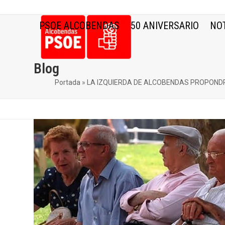
Skip
to
PSOE ALCOBENDAS
50 ANIVERSARIO
NOT
content
Blog
Portada
»
LA IZQUIERDA DE ALCOBENDAS PROPONDR