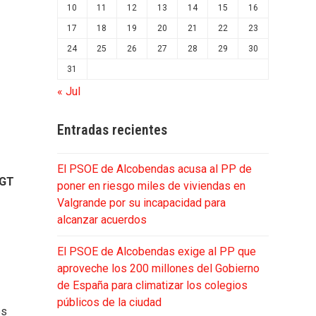
10
11
12
13
14
15
16
17
18
19
20
21
22
23
24
25
26
27
28
29
30
31
« Jul
Entradas recientes
El PSOE de Alcobendas acusa al PP de
UGT
poner en riesgo miles de viviendas en
Valgrande por su incapacidad para
alcanzar acuerdos
El PSOE de Alcobendas exige al PP que
aproveche los 200 millones del Gobierno
de España para climatizar los colegios
públicos de la ciudad
es