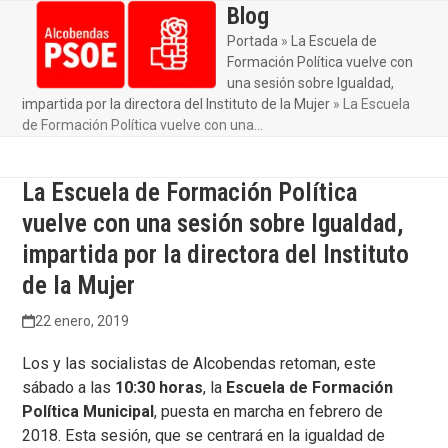
Skip
Blog
Open
Close
to
Portada
»
La Escuela de
mobile
mobile
content
Formación Política vuelve con
menu
menu
una sesión sobre Igualdad,
impartida por la directora del Instituto de la Mujer
»
La Escuela
de Formación Política vuelve con una…
La Escuela de Formación Política
vuelve con una sesión sobre Igualdad,
impartida por la directora del Instituto
de la Mujer
22 enero, 2019
Los y las socialistas de Alcobendas retoman, este
sábado a las
10:30 horas
, la
Escuela de Formación
Política Municipal
, puesta en marcha en febrero de
2018. Esta sesión, que se centrará en la igualdad de