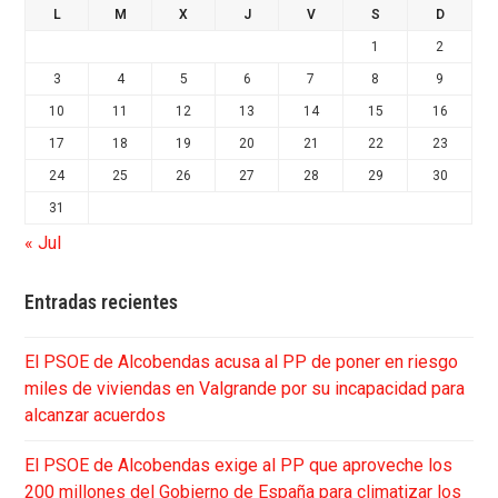
L
M
X
J
V
S
D
1
2
3
4
5
6
7
8
9
10
11
12
13
14
15
16
17
18
19
20
21
22
23
24
25
26
27
28
29
30
31
« Jul
Entradas recientes
El PSOE de Alcobendas acusa al PP de poner en riesgo
miles de viviendas en Valgrande por su incapacidad para
alcanzar acuerdos
El PSOE de Alcobendas exige al PP que aproveche los
200 millones del Gobierno de España para climatizar los