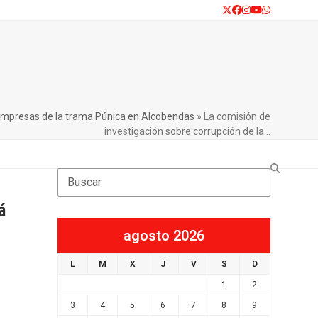
Twitter
Facebook
Instagram
YouTube
Whatsapp
a empresas de la trama Púnica en Alcobendas
»
La comisión de
investigación sobre corrupción de la…
Search
á
agosto 2026
L
M
X
J
V
S
D
1
2
3
4
5
6
7
8
9