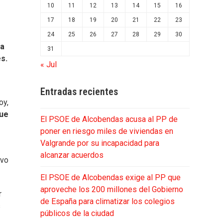
10
11
12
13
14
15
16
17
18
19
20
21
22
23
24
25
26
27
28
29
30
la
31
s.
« Jul
Entradas recientes
oy,
que
El PSOE de Alcobendas acusa al PP de
poner en riesgo miles de viviendas en
Valgrande por su incapacidad para
alcanzar acuerdos
ivo
El PSOE de Alcobendas exige al PP que
aproveche los 200 millones del Gobierno
r
de España para climatizar los colegios
s
públicos de la ciudad