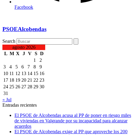
Facebook
PSOEAlcobendas
Search
agosto 2026
L
M
X
J
V
S
D
1
2
3
4
5
6
7
8
9
10
11
12
13
14
15
16
17
18
19
20
21
22
23
24
25
26
27
28
29
30
31
« Jul
Entradas recientes
El PSOE de Alcobendas acusa al PP de poner en riesgo miles
de viviendas en Valgrande por su incapacidad para alcanzar
acuerdos
El PSOE de Alcobendas exige al PP que aproveche los 200