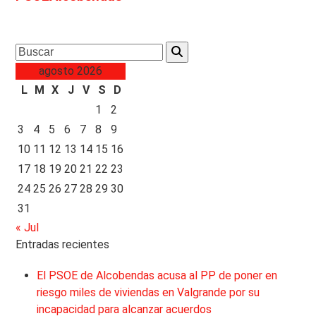
Search
agosto 2026
L
M
X
J
V
S
D
1
2
3
4
5
6
7
8
9
10
11
12
13
14
15
16
17
18
19
20
21
22
23
24
25
26
27
28
29
30
31
« Jul
Entradas recientes
El PSOE de Alcobendas acusa al PP de poner en
riesgo miles de viviendas en Valgrande por su
incapacidad para alcanzar acuerdos