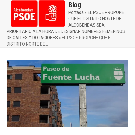
Skip
Blog
Open
Close
to
Portada
»
EL PSOE PROPONE
mobile
mobile
content
QUE EL DISTRITO NORTE DE
menu
menu
ALCOBENDAS SEA
PRIORITARIO A LA HORA DE DESIGNAR NOMBRES FEMENINOS
DE CALLES Y DOTACIONES
»
EL PSOE PROPONE QUE EL
DISTRITO NORTE DE…