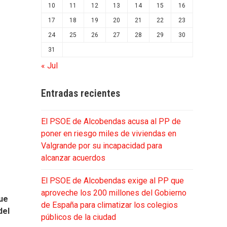
10
11
12
13
14
15
16
17
18
19
20
21
22
23
24
25
26
27
28
29
30
31
« Jul
Entradas recientes
El PSOE de Alcobendas acusa al PP de
poner en riesgo miles de viviendas en
Valgrande por su incapacidad para
alcanzar acuerdos
El PSOE de Alcobendas exige al PP que
aproveche los 200 millones del Gobierno
ue
de España para climatizar los colegios
del
públicos de la ciudad