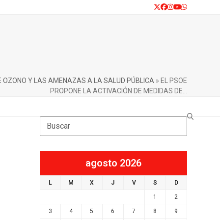
Twitter
Facebook
Instagram
YouTube
Whatsapp
E OZONO Y LAS AMENAZAS A LA SALUD PÚBLICA
»
EL PSOE
PROPONE LA ACTIVACIÓN DE MEDIDAS DE…
Search
agosto 2026
L
M
X
J
V
S
D
1
2
3
4
5
6
7
8
9