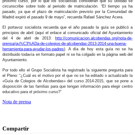
próximo curso, por lo que los socialistas consideran que su utilidad se
circunscribe sobre todo al periodo de matriculación. “El tiempo ya ha
pasado, ya que el plazo de matriculación previsto por la Comunidad de
Madrid expiró el pasado 9 de mayo”, recuerda Rafael Sánchez Acera.
El portavoz socialista recuerda que el año pasado la guía se publicó a
principios de abril (aquí el enlace al comunicado oficial del Ayuntamiento
del 4 de abril de 2013:
http://comunicacion.alcobendas.org/nota-de-
prensa/gu%C3%ADa-de-colegios-de-alcobendas-2013-2014-una-buena-
herramienta-para-ayudar-los-padres
). A día de hoy esta guía no se ha
distribuido todavía en formato papel ni se ha colgado en la página web del
Ayuntamiento.
Por todo ello el Grupo Socialista ha registrado la siguiente pregunta para
el Pleno: “
¿Cuál es el motivo por el que no se ha editado o actualizado la
«Guía de Colegios de Alcobendas» del curso 2014-2015, que se pone a
disposición de las familias para que tengan información para elegir centro
educativo para el próximo curso?”
Nota de prensa
Compartir