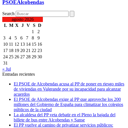
PSOEAlcobendas
Search
agosto 2026
L
M
X
J
V
S
D
1
2
3
4
5
6
7
8
9
10
11
12
13
14
15
16
17
18
19
20
21
22
23
24
25
26
27
28
29
30
31
« Jul
Entradas recientes
El PSOE de Alcobendas acusa al PP de poner en riesgo miles
de viviendas en Valgrande por su incapacidad para alcanzar
acuerdos
El PSOE de Alcobendas exige al PP que aproveche los 200
millones del Gobierno de España para climatizar los colegios
públicos de la ciudad
La alcaldesa del PP veta debatir en el Pleno la bajada del
billete de bus entre Alcobendas y Sanse
El PP vuelve al camino de privatizar servicios públicos: