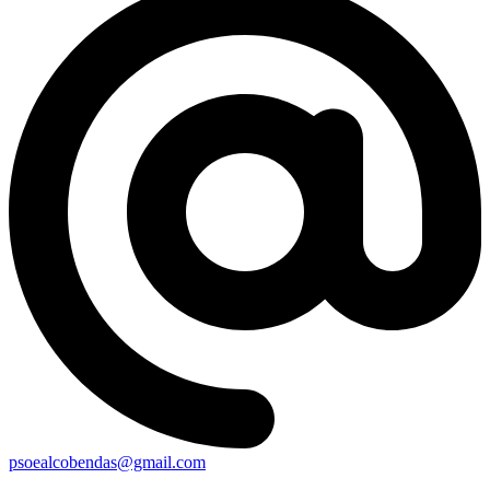
psoealcobendas@gmail.com