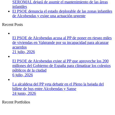
SEROMAL dejará de asumir el mantenimiento de las áreas
infantiles
El PSOE denuncia el estado deplorable de las zonas infantiles
de Alcobendas y exige una actuación urgente
Recent Posts
El PSOE de Alcobendas acusa al PP de poner en riesgo miles
de viviendas en Valgrande por su incapacidad para alcanzar
acuerdos
21 julio, 2026
El PSOE de Alcobendas exige al PP que aproveche los 200
millones del Gobierno de España para climatizar los colegios
públicos de la ciudad
6 julio, 2026
La alcaldesa del PP veta debatir en el Pleno la bajada del
billete de bus entre Alcobendas y Sanse
24 junio, 2026
Recent Portfolios