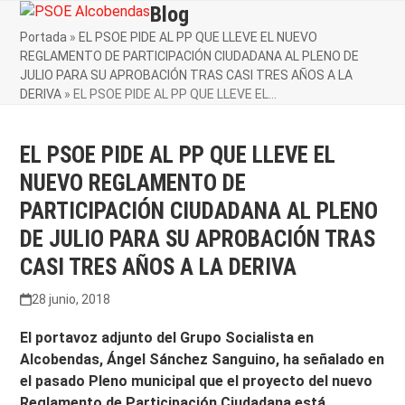
Skip
Blog
Open
Close
to
Portada
»
EL PSOE PIDE AL PP QUE LLEVE EL NUEVO
mobile
mobile
content
REGLAMENTO DE PARTICIPACIÓN CIUDADANA AL PLENO DE
menu
menu
JULIO PARA SU APROBACIÓN TRAS CASI TRES AÑOS A LA
DERIVA
»
EL PSOE PIDE AL PP QUE LLEVE EL…
EL PSOE PIDE AL PP QUE LLEVE EL
NUEVO REGLAMENTO DE
PARTICIPACIÓN CIUDADANA AL PLENO
DE JULIO PARA SU APROBACIÓN TRAS
CASI TRES AÑOS A LA DERIVA
28 junio, 2018
El portavoz adjunto del Grupo Socialista en
Alcobendas, Ángel Sánchez Sanguino, ha señalado en
el pasado Pleno municipal que el proyecto del nuevo
Reglamento de Participación Ciudadana está