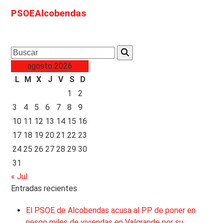
PSOEAlcobendas
Search
agosto 2026
L
M
X
J
V
S
D
1
2
3
4
5
6
7
8
9
10
11
12
13
14
15
16
17
18
19
20
21
22
23
24
25
26
27
28
29
30
31
« Jul
Entradas recientes
El PSOE de Alcobendas acusa al PP de poner en
riesgo miles de viviendas en Valgrande por su