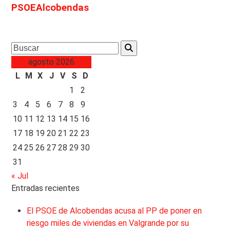
PSOEAlcobendas
Search
agosto 2026
L
M
X
J
V
S
D
1
2
3
4
5
6
7
8
9
10
11
12
13
14
15
16
17
18
19
20
21
22
23
24
25
26
27
28
29
30
31
« Jul
Entradas recientes
El PSOE de Alcobendas acusa al PP de poner en
riesgo miles de viviendas en Valgrande por su