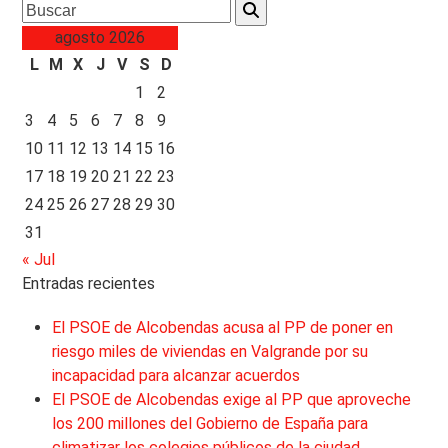
Search
agosto 2026
L
M
X
J
V
S
D
1
2
3
4
5
6
7
8
9
10
11
12
13
14
15
16
17
18
19
20
21
22
23
24
25
26
27
28
29
30
31
« Jul
Entradas recientes
El PSOE de Alcobendas acusa al PP de poner en
riesgo miles de viviendas en Valgrande por su
incapacidad para alcanzar acuerdos
El PSOE de Alcobendas exige al PP que aproveche
los 200 millones del Gobierno de España para
climatizar los colegios públicos de la ciudad