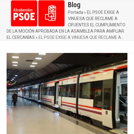
Skip
Blog
Open
Close
to
Portada
»
EL PSOE EXIGE A
mobile
mobile
content
VINUESA QUE RECLAME A
menu
menu
CIFUENTES EL CUMPLIMIENTO
DE LA MOCIÓN APROBADA EN LA ASAMBLEA PARA AMPLIAR
EL CERCANÍAS
»
EL PSOE EXIGE A VINUESA QUE RECLAME A…