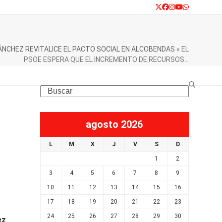
Twitter
Facebook
Instagram
YouTube
Whatsapp
NCHEZ REVITALICE EL PACTO SOCIAL EN ALCOBENDAS
»
EL
PSOE ESPERA QUE EL INCREMENTO DE RECURSOS…
Search
agosto 2026
L
M
X
J
V
S
D
1
2
3
4
5
6
7
8
9
10
11
12
13
14
15
16
17
18
19
20
21
22
23
24
25
26
27
28
29
30
ez