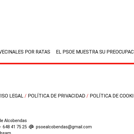
next
VECINALES POR RATAS
EL PSOE MUESTRA SU PREOCUPAC
post:
VISO LEGAL
/
POLÍTICA DE PRIVACIDAD
/
POLÍTICA DE COOK
 de Alcobendas
648 41 75 25
-
psoealcobendas@gmail.com
dream