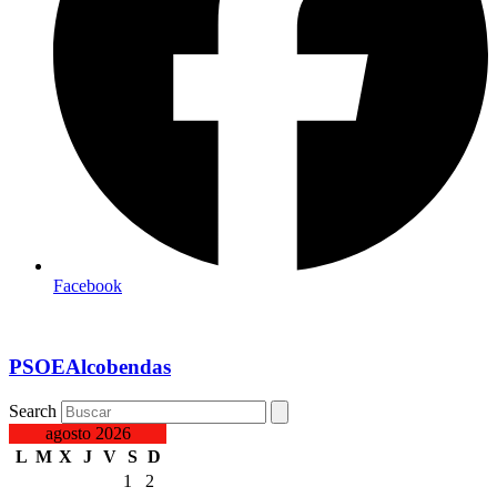
Facebook
PSOEAlcobendas
Search
agosto 2026
L
M
X
J
V
S
D
1
2