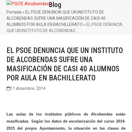
Skip
Blog
Open
Close
to
Portada
»
EL PSOE DENUNCIA QUE UN INSTITUTO DE
mobile
mobile
content
ALCOBENDAS SUFRE UNA MASIFICACIÓN DE CASI 40
menu
menu
ALUMNOS POR AULA EN BACHILLERATO
»
EL PSOE DENUNCIA
QUE UN INSTITUTO DE ALCOBENDAS…
EL PSOE DENUNCIA QUE UN INSTITUTO
DE ALCOBENDAS SUFRE UNA
MASIFICACIÓN DE CASI 40 ALUMNOS
POR AULA EN BACHILLERATO
11 diciembre, 2014
Las aulas de los institutos públicos de Alcobendas están
masificadas. Según los datos de escolarización del curso 2014-
2015 del propio Ayuntamiento, la situación en las clases de