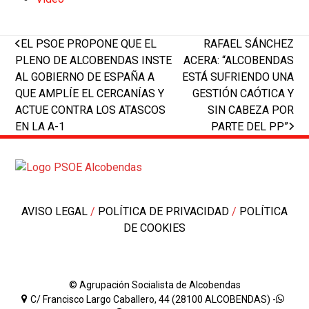
previous
next
EL PSOE PROPONE QUE EL
RAFAEL SÁNCHEZ
post:
post:
PLENO DE ALCOBENDAS INSTE
ACERA: “ALCOBENDAS
AL GOBIERNO DE ESPAÑA A
ESTÁ SUFRIENDO UNA
QUE AMPLÍE EL CERCANÍAS Y
GESTIÓN CAÓTICA Y
ACTUE CONTRA LOS ATASCOS
SIN CABEZA POR
EN LA A-1
PARTE DEL PP”
AVISO LEGAL
/
POLÍTICA DE PRIVACIDAD
/
POLÍTICA
DE COOKIES
© Agrupación Socialista de Alcobendas
C/ Francisco Largo Caballero, 44 (28100 ALCOBENDAS) -