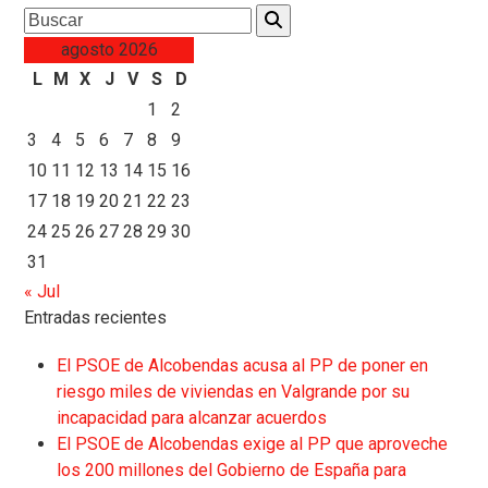
Search
agosto 2026
L
M
X
J
V
S
D
1
2
3
4
5
6
7
8
9
10
11
12
13
14
15
16
17
18
19
20
21
22
23
24
25
26
27
28
29
30
31
« Jul
Entradas recientes
El PSOE de Alcobendas acusa al PP de poner en
riesgo miles de viviendas en Valgrande por su
incapacidad para alcanzar acuerdos
El PSOE de Alcobendas exige al PP que aproveche
los 200 millones del Gobierno de España para