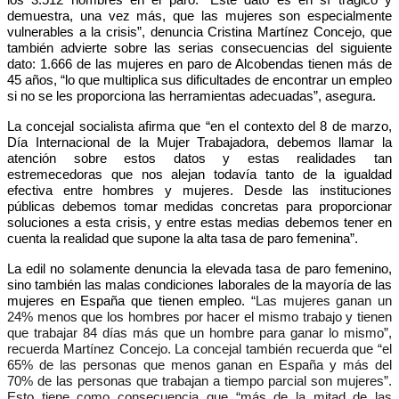
demuestra, una vez más, que las mujeres son especialmente
vulnerables a la crisis”, denuncia Cristina Martínez Concejo, que
también advierte sobre las serias consecuencias del siguiente
dato: 1.666 de las mujeres en paro de Alcobendas tienen más de
45 años, “lo que multiplica sus dificultades de encontrar un empleo
si no se les proporciona las herramientas adecuadas”, asegura.
La concejal socialista afirma que “en el contexto del 8 de marzo,
Día Internacional de la Mujer Trabajadora, debemos llamar la
atención sobre estos datos y estas realidades tan
estremecedoras que nos alejan todavía tanto de la igualdad
efectiva entre hombres y mujeres. Desde las instituciones
públicas debemos tomar medidas concretas para proporcionar
soluciones a esta crisis, y entre estas medias debemos tener en
cuenta la realidad que supone la alta tasa de paro femenina”.
La edil no solamente denuncia la elevada tasa de paro femenino,
sino también las malas condiciones laborales de la mayoría de las
mujeres en España que tienen empleo.
“Las mujeres ganan un
24% menos que los hombres por hacer el mismo trabajo y tienen
que trabajar 84 días más que un hombre para ganar lo mismo”,
recuerda Martínez Concejo. La concejal también recuerda que “el
65% de las personas que menos ganan en España y más del
70% de las personas que trabajan a tiempo parcial son mujeres”.
Esto tiene como consecuencia que “más de la mitad de las