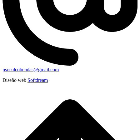
psoealcobendas@gmail.com
Diseño web
Softdream