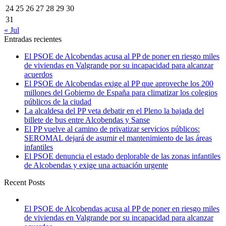
24
25
26
27
28
29
30
31
« Jul
Entradas recientes
El PSOE de Alcobendas acusa al PP de poner en riesgo miles
de viviendas en Valgrande por su incapacidad para alcanzar
acuerdos
El PSOE de Alcobendas exige al PP que aproveche los 200
millones del Gobierno de España para climatizar los colegios
públicos de la ciudad
La alcaldesa del PP veta debatir en el Pleno la bajada del
billete de bus entre Alcobendas y Sanse
El PP vuelve al camino de privatizar servicios públicos:
SEROMAL dejará de asumir el mantenimiento de las áreas
infantiles
El PSOE denuncia el estado deplorable de las zonas infantiles
de Alcobendas y exige una actuación urgente
Recent Posts
El PSOE de Alcobendas acusa al PP de poner en riesgo miles
de viviendas en Valgrande por su incapacidad para alcanzar