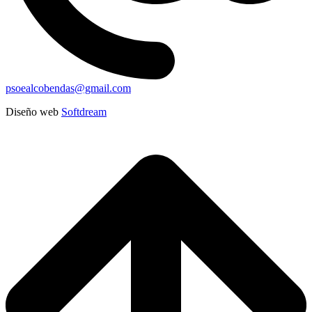
psoealcobendas@gmail.com
Diseño web
Softdream