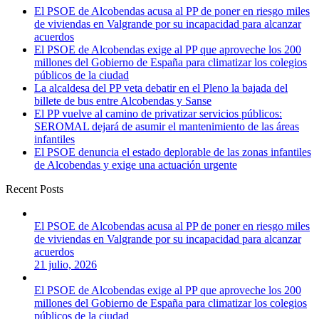
El PSOE de Alcobendas acusa al PP de poner en riesgo miles
de viviendas en Valgrande por su incapacidad para alcanzar
acuerdos
El PSOE de Alcobendas exige al PP que aproveche los 200
millones del Gobierno de España para climatizar los colegios
públicos de la ciudad
La alcaldesa del PP veta debatir en el Pleno la bajada del
billete de bus entre Alcobendas y Sanse
El PP vuelve al camino de privatizar servicios públicos:
SEROMAL dejará de asumir el mantenimiento de las áreas
infantiles
El PSOE denuncia el estado deplorable de las zonas infantiles
de Alcobendas y exige una actuación urgente
Recent Posts
El PSOE de Alcobendas acusa al PP de poner en riesgo miles
de viviendas en Valgrande por su incapacidad para alcanzar
acuerdos
21 julio, 2026
El PSOE de Alcobendas exige al PP que aproveche los 200
millones del Gobierno de España para climatizar los colegios
públicos de la ciudad