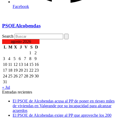
Facebook
PSOEAlcobendas
Search
agosto 2026
L
M
X
J
V
S
D
1
2
3
4
5
6
7
8
9
10
11
12
13
14
15
16
17
18
19
20
21
22
23
24
25
26
27
28
29
30
31
« Jul
Entradas recientes
El PSOE de Alcobendas acusa al PP de poner en riesgo miles
de viviendas en Valgrande por su incapacidad para alcanzar
acuerdos
El PSOE de Alcobendas exige al PP que aproveche los 200